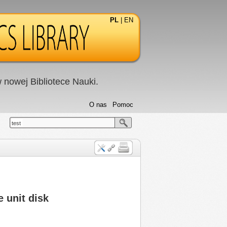
PL
|
EN
nowej Bibliotece Nauki.
O nas
Pomoc
test
 unit disk