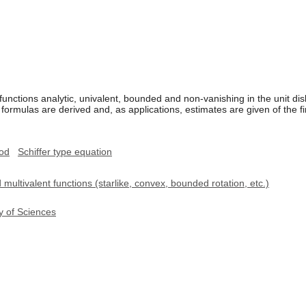
functions analytic, univalent, bounded and non-vanishing in the unit dis
l formulas are derived and, as applications, estimates are given of the fi
hod
Schiffer type equation
multivalent functions (starlike, convex, bounded rotation, etc.)
y of Sciences