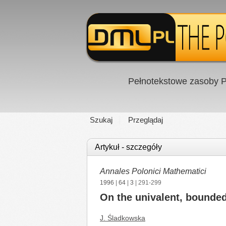
Pełnotekstowe zasoby P
Szukaj
Przeglądaj
Artykuł - szczegóły
Annales Polonici Mathematici
1996
|
64
|
3
| 291-299
On the univalent, bounded
J. Śladkowska