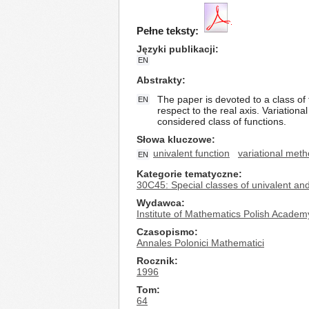
Pełne teksty:
Języki publikacji
EN
Abstrakty
The paper is devoted to a class of 
EN
respect to the real axis. Variationa
considered class of functions.
Słowa kluczowe
univalent function
variational met
EN
Kategorie tematyczne
30C45: Special classes of univalent and 
Wydawca
Institute of Mathematics Polish Academ
Czasopismo
Annales Polonici Mathematici
Rocznik
1996
Tom
64