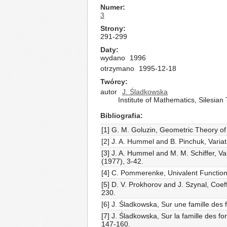
Numer
3
Strony
291-299
Daty
wydano
1996
otrzymano
1995-12-18
Twórcy
autor
J. Śladkowska
Institute of Mathematics, Silesian
Bibliografia
[1] G. M. Goluzin, Geometric Theory of
[2] J. A. Hummel and B. Pinchuk, Varia
[3] J. A. Hummel and M. M. Schiffer, Va
(1977), 3-42.
[4] C. Pommerenke, Univalent Function
[5] D. V. Prokhorov and J. Szynal, Coef
230.
[6] J. Śladkowska, Sur une famille des
[7] J. Śladkowska, Sur la famille des f
147-160.