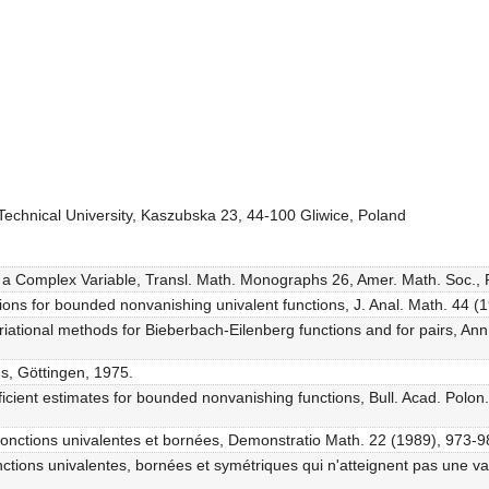
 Technical University, Kaszubska 23, 44-100 Gliwice, Poland
 a Complex Variable, Transl. Math. Monographs 26, Amer. Math. Soc., P
tions for bounded nonvanishing univalent functions, J. Anal. Math. 44 (
riational methods for Bieberbach-Eilenberg functions and for pairs, Ann
s, Göttingen, 1975.
ficient estimates for bounded nonvanishing functions, Bull. Acad. Polon.
 fonctions univalentes et bornées, Demonstratio Math. 22 (1989), 973-9
onctions univalentes, bornées et symétriques qui n'atteignent pas une va