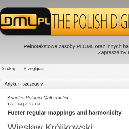
Pełnotekstowe zasoby PLDML oraz innych baz
Zapraszamy
Szukaj
Przeglądaj
Artykuł - szczegóły
Annales Polonici Mathematici
1996
|
64
|
2
| 97-114
Fueter regular mappings and harmonicity
Wiesław Królikowski