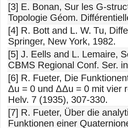
[3] E. Bonan, Sur les G-stru
Topologie Géom. Différentiell
[4] R. Bott and L. W. Tu, Diff
Springer, New York, 1982.
[5] J. Eells and L. Lemaire,
CBMS Regional Conf. Ser. in
[6] R. Fueter, Die Funktionen
Δu = 0 und ΔΔu = 0 mit vier 
Helv. 7 (1935), 307-330.
[7] R. Fueter, Über die analy
Funktionen einer Quaternion