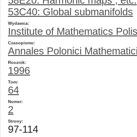
58E20: Harmonic maps , etc.
53C40: Global submanifolds
Wydawca
Institute of Mathematics Pol
Czasopismo
Annales Polonici Mathematic
Rocznik
1996
Tom
64
Numer
2
Strony
97-114