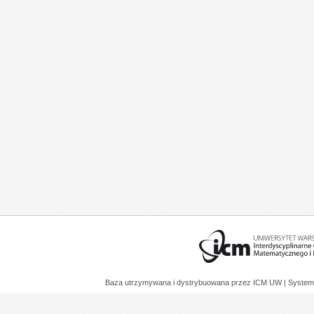
Baza utrzymywana i dystrybuowana przez
ICM UW
| System