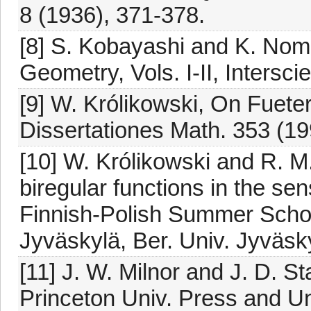
8 (1936), 371-378.
[8] S. Kobayashi and K. Nomi
Geometry, Vols. I-II, Intersci
[9] W. Królikowski, On Fuete
Dissertationes Math. 353 (19
[10] W. Królikowski and R. M.
biregular functions in the sen
Finnish-Polish Summer Schoo
Jyväskylä, Ber. Univ. Jyväsky
[11] J. W. Milnor and J. D. St
Princeton Univ. Press and Uni