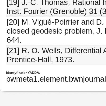
[19] J.-C. Thomas, Rational h
Inst. Fourier (Grenoble) 31 (
[20] M. Vigué-Poirrier and D.
closed geodesic problem, J. 
644.
[21] R. O. Wells, Differentia
Prentice-Hall, 1973.
Identyfikator YADDA
bwmeta1.element.bwnjourna