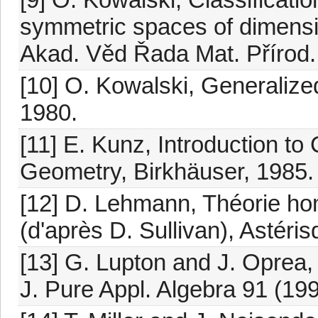
symmetric spaces of dimens
Akad. Věd Řada Mat. Přírod.
[10] O. Kowalski, Generaliz
1980.
[11] E. Kunz, Introduction t
Geometry, Birkhäuser, 1985.
[12] D. Lehmann, Théorie hom
(d'après D. Sullivan), Astéri
[13] G. Lupton and J. Oprea,
J. Pure Appl. Algebra 91 (19