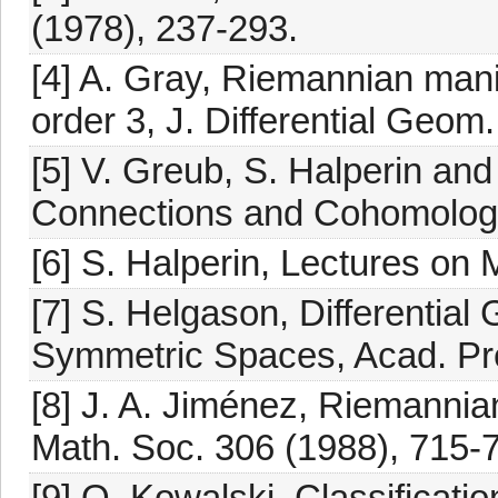
(1978), 237-293.
[4] A. Gray, Riemannian mani
order 3, J. Differential Geom
[5] V. Greub, S. Halperin an
Connections and Cohomology,
[6] S. Halperin, Lectures on
[7] S. Helgason, Differentia
Symmetric Spaces, Acad. Pr
[8] J. A. Jiménez, Riemanni
Math. Soc. 306 (1988), 715-
[9] O. Kowalski, Classificati