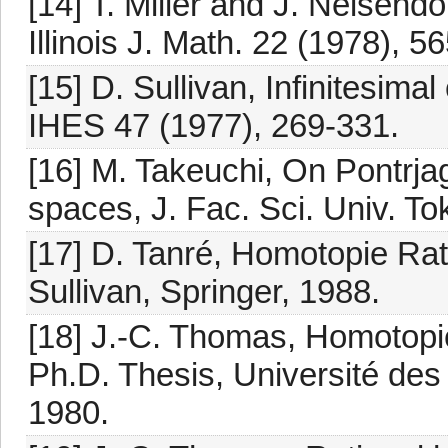
[14] T. Miller and J. Neisend
Illinois J. Math. 22 (1978), 5
[15] D. Sullivan, Infinitesima
IHES 47 (1977), 269-331.
[16] M. Takeuchi, On Pontrj
spaces, J. Fac. Sci. Univ. To
[17] D. Tanré, Homotopie Rat
Sullivan, Springer, 1988.
[18] J.-C. Thomas, Homotopie
Ph.D. Thesis, Université des 
1980.