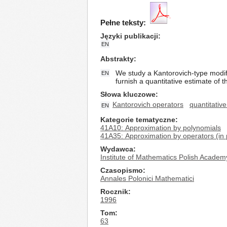
Pełne teksty:
Języki publikacji
EN
Abstrakty
We study a Kantorovich-type modifi
EN
furnish a quantitative estimate of 
Słowa kluczowe
Kantorovich operators
quantitativ
EN
Kategorie tematyczne
41A10: Approximation by polynomials
41A35: Approximation by operators (in pa
Wydawca
Institute of Mathematics Polish Academ
Czasopismo
Annales Polonici Mathematici
Rocznik
1996
Tom
63