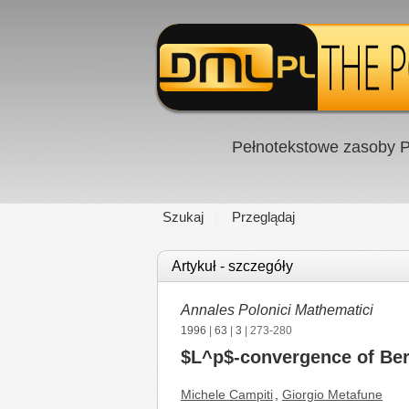
Pełnotekstowe zasoby P
Szukaj
Przeglądaj
Artykuł - szczegóły
Annales Polonici Mathematici
1996
|
63
|
3
| 273-280
$L^p$-convergence of Ber
Michele Campiti
,
Giorgio Metafune