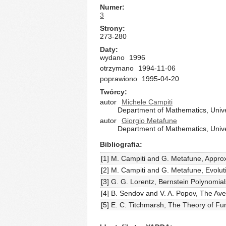
Numer
3
Strony
273-280
Daty
wydano
1996
otrzymano
1994-11-06
poprawiono
1995-04-20
Twórcy
autor
Michele Campiti
Department of Mathematics, Univers
autor
Giorgio Metafune
Department of Mathematics, Univer
Bibliografia
[1] M. Campiti and G. Metafune, Approxi
[2] M. Campiti and G. Metafune, Evoluti
[3] G. G. Lorentz, Bernstein Polynomia
[4] B. Sendov and V. A. Popov, The Av
[5] E. C. Titchmarsh, The Theory of Fu