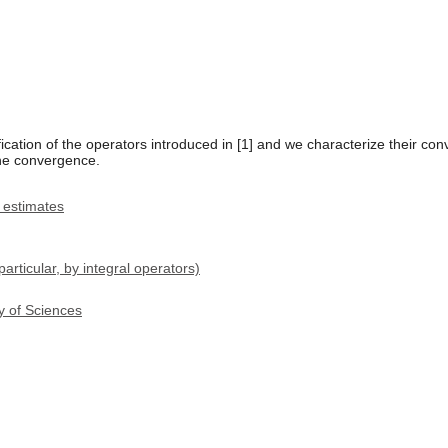
cation of the operators introduced in [1] and we characterize their c
the convergence.
e estimates
rticular, by integral operators)
y of Sciences