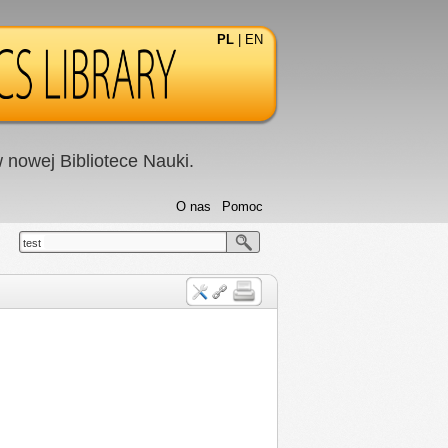
PL
|
EN
nowej Bibliotece Nauki.
O nas
Pomoc
test