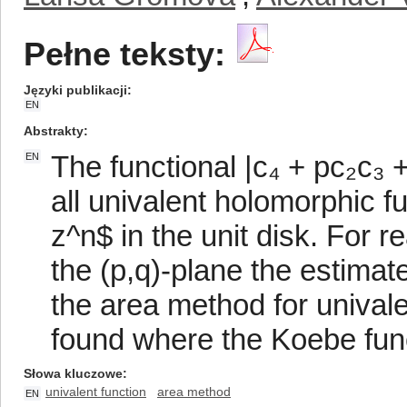
Pełne teksty:
Języki publikacji
EN
Abstrakty
The functional |c₄ + pc₂c₃ +
EN
all univalent holomorphic f
z^n$ in the unit disk. For 
the (p,q)-plane the estimate
the area method for unival
found where the Koebe func
Słowa kluczowe
univalent function
area method
EN