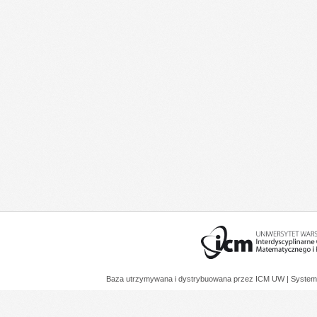
Baza utrzymywana i dystrybuowana przez
ICM UW
| System