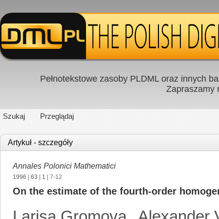
Pełnotekstowe zasoby PLDML oraz innych baz
Zapraszamy
Szukaj
Przeglądaj
Artykuł - szczegóły
Annales Polonici Mathematici
1996
|
63
|
1
| 7-12
On the estimate of the fourth-order homogen
Larisa Gromova
,
Alexander V