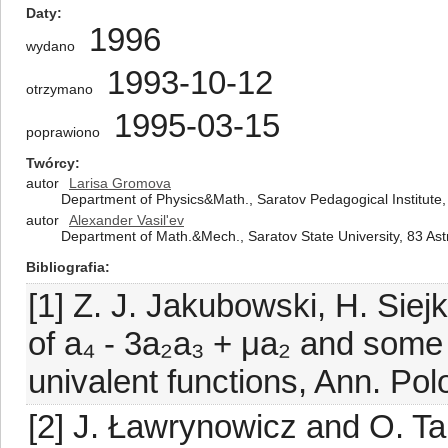
Daty
1996
wydano
1993-10-12
otrzymano
1995-03-15
poprawiono
Twórcy
autor
Larisa Gromova
Department of Physics&Math., Saratov Pedagogical Institute,
autor
Alexander Vasil'ev
Department of Math.&Mech., Saratov State University, 83 As
Bibliografia
[1] Z. J. Jakubowski, H. Si
of a₄ - 3a₂a₃ + μa₂ and some 
univalent functions, Ann. Pol
[2] J. Ławrynowicz and O. Ta