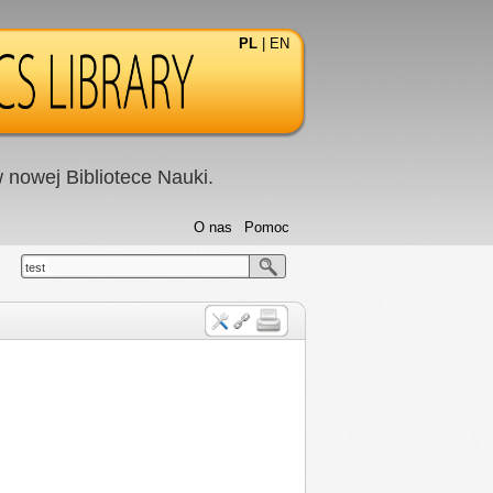
PL
|
EN
nowej Bibliotece Nauki.
O nas
Pomoc
test