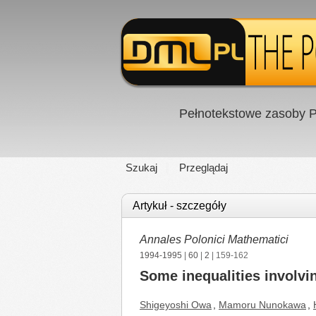
Pełnotekstowe zasoby P
Szukaj
Przeglądaj
Artykuł - szczegóły
Annales Polonici Mathematici
1994-1995
|
60
|
2
| 159-162
Some inequalities involvi
Shigeyoshi Owa
,
Mamoru Nunokawa
,