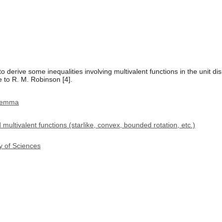
to derive some inequalities involving multivalent functions in the unit d
e to R. M. Robinson [4].
 lemma
multivalent functions (starlike, convex, bounded rotation, etc.)
y of Sciences