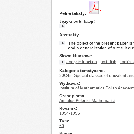
Pełne teksty:
Języki publikacji
EN
Abstrakty
The object of the present paper is 
EN
and a generalization of a result du
Słowa kluczowe
analytic function
unit disk
Jack's
EN
Kategorie tematyczne
30C45: Special classes of univalent and 
Wydawca
Institute of Mathematics Polish Academ
Czasopismo
Annales Polonici Mathematici
Rocznik
1994-1995
Tom
60
Numer