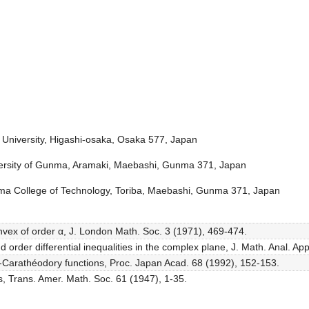
 University, Higashi-osaka, Osaka 577, Japan
ersity of Gunma, Aramaki, Maebashi, Gunma 371, Japan
a College of Technology, Toriba, Maebashi, Gunma 371, Japan
convex of order α, J. London Math. Soc. 3 (1971), 469-474.
d order differential inequalities in the complex plane, J. Math. Anal. Ap
-Carathéodory functions, Proc. Japan Acad. 68 (1992), 152-153.
s, Trans. Amer. Math. Soc. 61 (1947), 1-35.