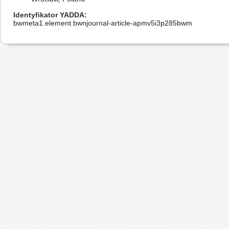
Identyfikator YADDA
bwmeta1.element.bwnjournal-article-apmv5i3p285bwm