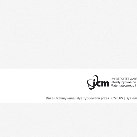
Baza utrzymywana i dystrybuowana przez
ICM UW
| System