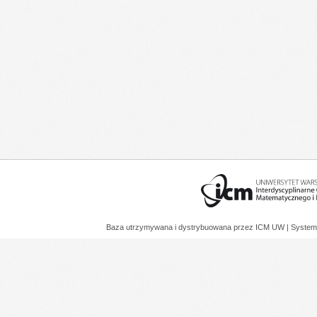
Baza utrzymywana i dystrybuowana przez
ICM UW
| System