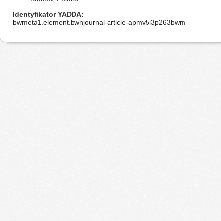
Identyfikator YADDA
bwmeta1.element.bwnjournal-article-apmv5i3p263bwm