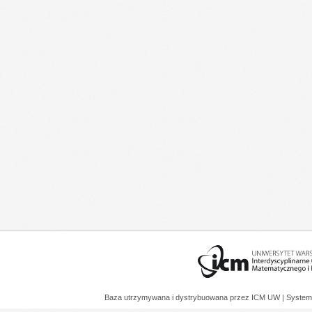
Baza utrzymywana i dystrybuowana przez
ICM UW
| System