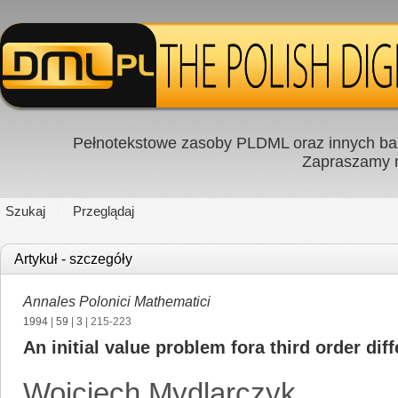
Pełnotekstowe zasoby PLDML oraz innych baz
Zapraszamy
Szukaj
Przeglądaj
Artykuł - szczegóły
Annales Polonici Mathematici
1994
|
59
|
3
| 215-223
An initial value problem fora third order dif
Wojciech Mydlarczyk