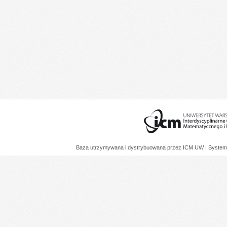
Baza utrzymywana i dystrybuowana przez
ICM UW
| System