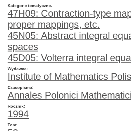
Kategorie tematyczne
47H09: Contraction-type map
proper mappings, etc.
45N05: Abstract integral equa
spaces
45D05: Volterra integral equa
Wydawca
Institute of Mathematics Pol
Czasopismo
Annales Polonici Mathematic
Rocznik
1994
Tom