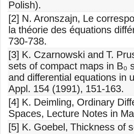
Polish).
[2] N. Aronszajn, Le correspo
la théorie des équations diffé
730-738.
[3] K. Czarnowski and T. Prus
sets of compact maps in B₀ sp
and differential equations in
Appl. 154 (1991), 151-163.
[4] K. Deimling, Ordinary Dif
Spaces, Lecture Notes in Mat
[5] K. Goebel, Thickness of 