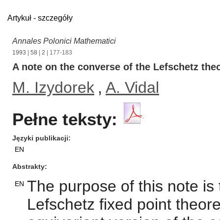
Artykuł - szczegóły
Annales Polonici Mathematici
1993
|
58
|
2
| 177-183
A note on the converse of the Lefschetz th
M. Izydorek
,
A. Vidal
Pełne teksty:
Języki publikacji
EN
Abstrakty
The purpose of this note is
EN
Lefschetz fixed point theor