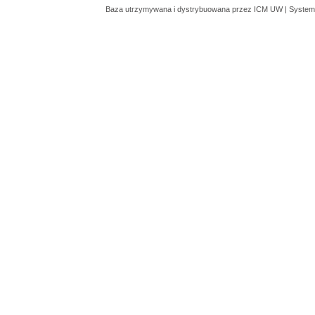
Baza utrzymywana i dystrybuowana przez
ICM UW
| System