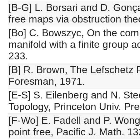
[B-G] L. Borsari and D. Gonça
free maps via obstruction theo
[Bo] C. Bowszyc, On the compo
manifold with a finite group 
233.
[B] R. Brown, The Lefschetz 
Foresman, 1971.
[E-S] S. Eilenberg and N. St
Topology, Princeton Univ. Pre
[F-Wo] E. Fadell and P. Won
point free, Pacific J. Math. 1