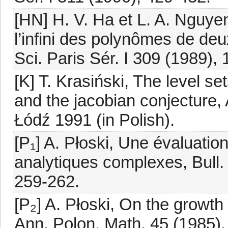
[HN] H. V. Ha et L. A. Nguy
l’infini des polynômes de de
Sci. Paris Sér. I 309 (1989),
[K] T. Krasiński, The level se
and the jacobian conjecture,
Łódź 1991 (in Polish).
[P₁] A. Płoski, Une évaluati
analytiques complexes, Bull. 
259-262.
[P₂] A. Płoski, On the growt
Ann. Polon. Math. 45 (1985),