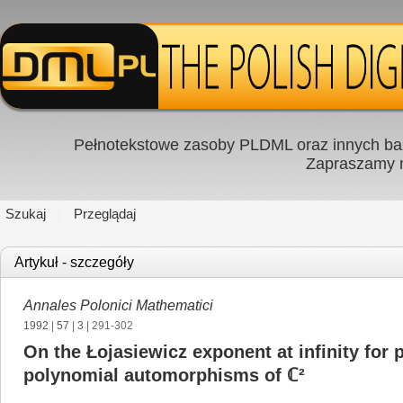
Pełnotekstowe zasoby PLDML oraz innych baz
Zapraszamy
Szukaj
Przeglądaj
Artykuł - szczegóły
Annales Polonici Mathematici
1992
|
57
|
3
| 291-302
On the Łojasiewicz exponent at infinity for
polynomial automorphisms of ℂ²