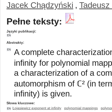
Jacek Chądzyński
,
Tadeusz 
Pełne teksty:
Języki publikacji
EN
Abstrakty
A complete characterizatio
EN
infinity for polynomial mapp
a characterization of a co
automorphism of ℂ² (in ter
infinity) is given.
Słowa kluczowe
Łojasiewicz exponent at infinity
polynomial mappings
polyno
EN