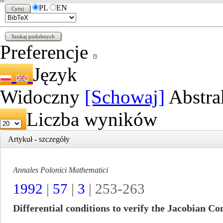
PL
EN
Preferencje
Język
Widoczny
[Schowaj]
Abstra
Liczba wyników
Artykuł - szczegóły
Annales Polonici Mathematici
1992
|
57
|
3
| 253-263
Differential conditions to verify the Jacobian Co