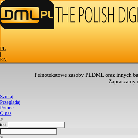
PL
|
EN
Pełnotekstowe zasoby PLDML oraz innych baz
Zapraszamy
Szukaj
Przeglądaj
Pomoc
O nas
test