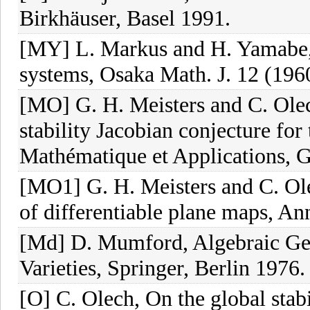
Birkhäuser, Basel 1991.
[MY] L. Markus and H. Yamabe, Gl
systems, Osaka Math. J. 12 (196
[MO] G. H. Meisters and C. Olec
stability Jacobian conjecture for
Mathématique et Applications, Ga
[MO1] G. H. Meisters and C. Olec
of differentiable plane maps, An
[Md] D. Mumford, Algebraic Geo
Varieties, Springer, Berlin 1976.
[O] C. Olech, On the global stab