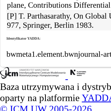
plane, Contributions Differentia
[P] T. Parthasarathy, On Global
977, Springer, Berlin 1983.
Identyfikator YADDA
bwmeta1.element.bwnjournal-a
Baza utrzymywana i dystry
oparty na platformie
YADD
© ICM UW 2005-2026