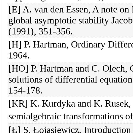
[E] A. van den Essen, A note on 
global asymptotic stability Jacob
(1991), 351-356.
[H] P. Hartman, Ordinary Differ
1964.
[HO] P. Hartman and C. Olech, O
solutions of differential equatio
154-178.
[KR] K. Kurdyka and K. Rusek, Su
semialgebraic transformations o
[Ł] S. Łojasiewicz, Introductio