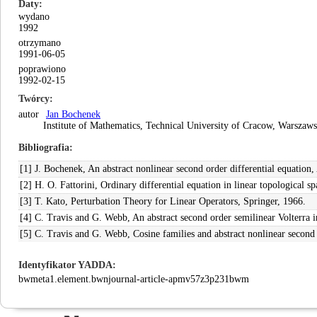
Daty
wydano
1992
otrzymano
1991-06-05
poprawiono
1992-02-15
Twórcy
autor
Jan Bochenek
Institute of Mathematics, Technical University of Cracow, Warsza
Bibliografia
[1] J. Bochenek, An abstract nonlinear second order differential equation
[2] H. O. Fattorini, Ordinary differential equation in linear topological sp
[3] T. Kato, Perturbation Theory for Linear Operators, Springer, 1966.
[4] C. Travis and G. Webb, An abstract second order semilinear Volterra 
[5] C. Travis and G. Webb, Cosine families and abstract nonlinear second 
Identyfikator YADDA
bwmeta1.element.bwnjournal-article-apmv57z3p231bwm