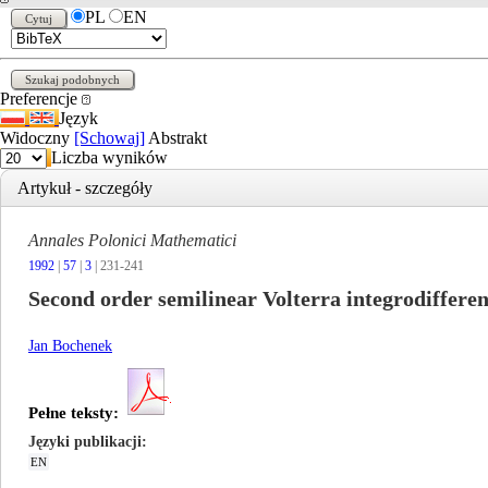
PL
EN
Preferencje
Język
Widoczny
[Schowaj]
Abstrakt
Liczba wyników
Artykuł - szczegóły
Annales Polonici Mathematici
1992
|
57
|
3
| 231-241
Second order semilinear Volterra integrodifferen
Jan Bochenek
Pełne teksty:
Języki publikacji
EN