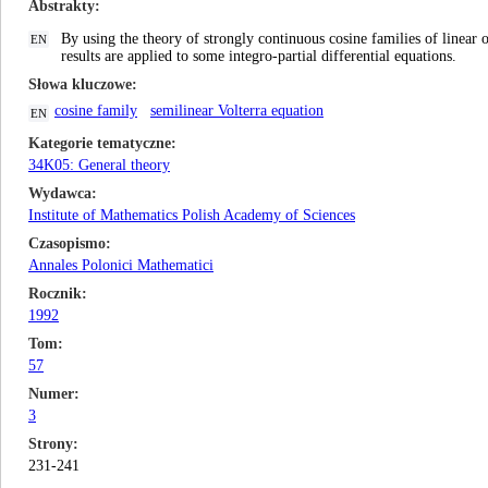
Abstrakty
By using the theory of strongly continuous cosine families of linear 
EN
results are applied to some integro-partial differential equations.
Słowa kluczowe
cosine family
semilinear Volterra equation
EN
Kategorie tematyczne
34K05: General theory
Wydawca
Institute of Mathematics Polish Academy of Sciences
Czasopismo
Annales Polonici Mathematici
Rocznik
1992
Tom
57
Numer
3
Strony
231-241