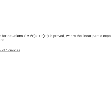
for equations x' = A(t)x + r(x,t) is proved, where the linear part is exp
ons.
y of Sciences