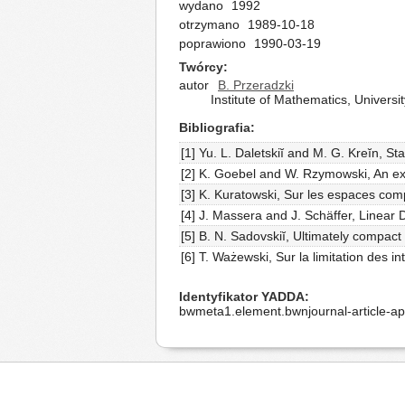
wydano
1992
otrzymano
1989-10-18
poprawiono
1990-03-19
Twórcy
autor
B. Przeradzki
Institute of Mathematics, Univers
Bibliografia
[1] Yu. L. Daletskiĭ and M. G. Kreĭn, S
[2] K. Goebel and W. Rzymowski, An exis
[3] K. Kuratowski, Sur les espaces com
[4] J. Massera and J. Schäffer, Linear
[5] B. N. Sadovskiĭ, Ultimately compac
[6] T. Ważewski, Sur la limitation des i
Identyfikator YADDA
bwmeta1.element.bwnjournal-article