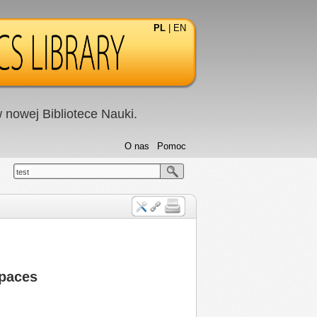
PL
|
EN
nowej Bibliotece Nauki.
O nas
Pomoc
test
spaces