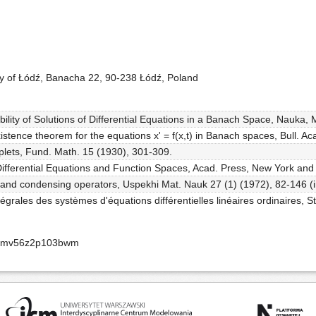
ity of Łódź, Banacha 22, 90-238 Łódź, Poland
tability of Solutions of Differential Equations in a Banach Space, Nauka
tence theorem for the equations x' = f(x,t) in Banach spaces, Bull. Aca
plets, Fund. Math. 15 (1930), 301-309.
 Differential Equations and Function Spaces, Acad. Press, New York an
t and condensing operators, Uspekhi Mat. Nauk 27 (1) (1972), 82-146 (
ntégrales des systèmes d'équations différentielles linéaires ordinaires, 
-apmv56z2p103bwm