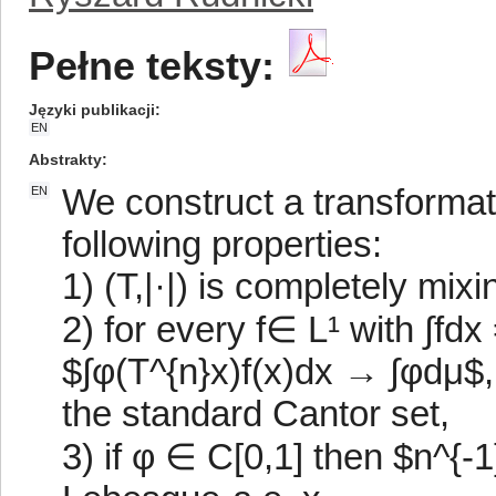
Pełne teksty:
Języki publikacji
EN
Abstrakty
We construct a transformati
EN
following properties:
1) (T,|·|) is completely mi
2) for every f∈ L¹ with ∫fd
$∫φ(T^{n}x)f(x)dx → ∫φdμ$,
the standard Cantor set,
3) if φ ∈ C[0,1] then $n^{-