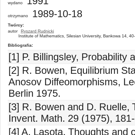
1991
wydano
1989-10-18
otrzymano
Twórcy
autor
Ryszard Rudnicki
Institute of Mathematics, Silesian University, Bankowa 14, 4
Bibliografia
[1] P. Billingsley, Probabili
[2] R. Bowen, Equilibrium St
Anosov Diffeomorphisms, Lec
Berlin 1975.
[3] R. Bowen and D. Ruelle, 
Invent. Math. 29 (1975), 181
[4] A. Lasota, Thoughts and c