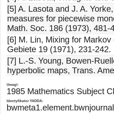
[5] A. Lasota and J. A. Yorke,
measures for piecewise mono
Math. Soc. 186 (1973), 481-
[6] M. Lin, Mixing for Markov
Gebiete 19 (1971), 231-242.
[7] L.-S. Young, Bowen-Ruell
hyperbolic maps, Trans. Amer
Uwagi
1985 Mathematics Subject Cla
Identyfikator YADDA
bwmeta1.element.bwnjourna