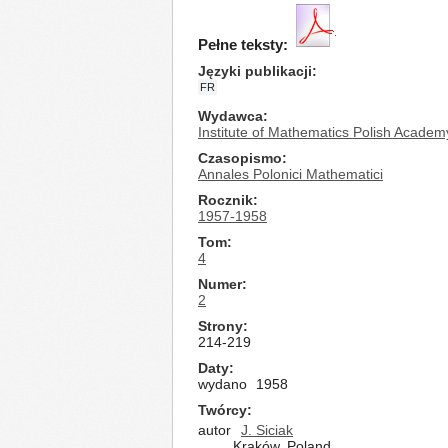
Pełne teksty:
Języki publikacji
FR
Wydawca
Institute of Mathematics Polish Academ
Czasopismo
Annales Polonici Mathematici
Rocznik
1957-1958
Tom
4
Numer
2
Strony
214-219
Daty
wydano
1958
Twórcy
autor
J. Siciak
Kraków, Poland