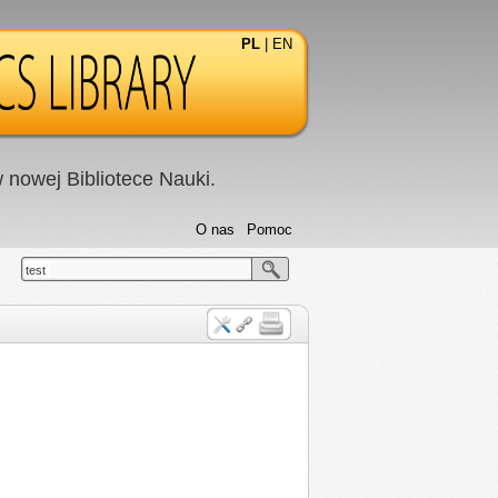
PL
|
EN
nowej Bibliotece Nauki.
O nas
Pomoc
test