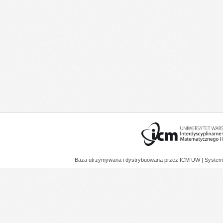
Baza utrzymywana i dystrybuowana przez
ICM UW
| System