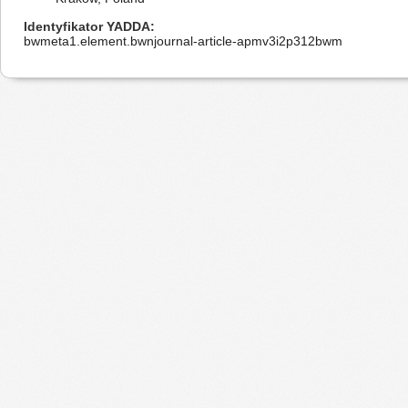
Identyfikator YADDA
bwmeta1.element.bwnjournal-article-apmv3i2p312bwm