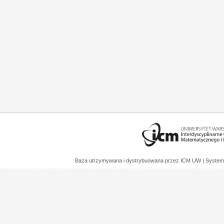
Baza utrzymywana i dystrybuowana przez
ICM UW
| System