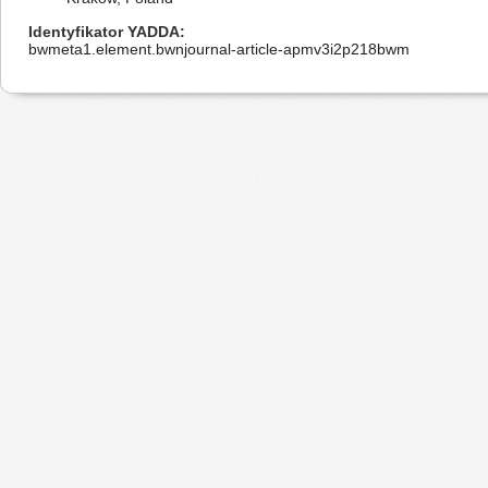
Identyfikator YADDA
bwmeta1.element.bwnjournal-article-apmv3i2p218bwm