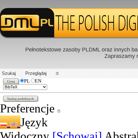
Pełnotekstowe zasoby PLDML oraz innych baz
Zapraszamy
PL
|
EN
Szukaj
Przeglądaj
PL
EN
Preferencje
Język
Widoczny
[Schowaj]
Abstra