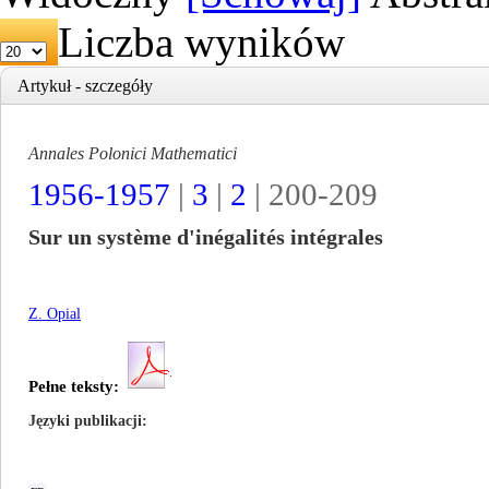
Liczba wyników
Artykuł - szczegóły
Annales Polonici Mathematici
1956-1957
|
3
|
2
| 200-209
Sur un système d'inégalités intégrales
Z. Opial
Pełne teksty:
Języki publikacji