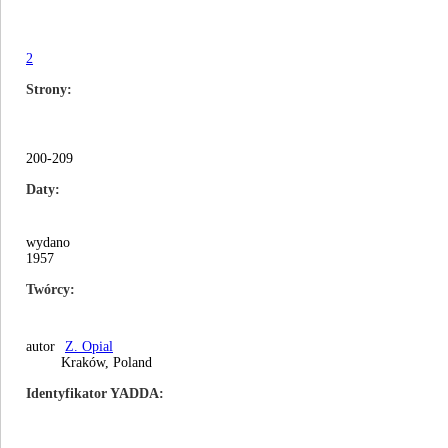
2
Strony
200-209
Daty
wydano
1957
Twórcy
autor
Z. Opial
Kraków, Poland
Identyfikator YADDA