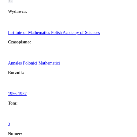
FR
Wydawca
Institute of Mathematics Polish Academy of Sciences
Czasopismo
Annales Polonici Mathematici
Rocznik
1956-1957
Tom
3
Numer