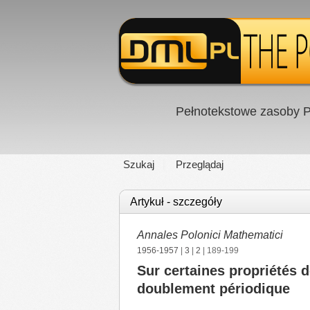
Pełnotekstowe zasoby P
Szukaj
Przeglądaj
Artykuł - szczegóły
Annales Polonici Mathematici
1956-1957
|
3
|
2
| 189-199
Sur certaines propriétés d
doublement périodique