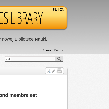
PL
|
EN
nowej Bibliotece Nauki.
O nas
Pomoc
test
econd membre est