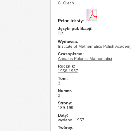
C. Olech
Pełne teksty:
Języki publikacji
FR
Wydawca
Institute of Mathematics Polish Academ
Czasopismo
Annales Polonici Mathematici
Rocznik
1956-1957
Tom
3
Numer
2
Strony
189-199
Daty
wydano
1957
Twórcy