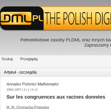
Pełnotekstowe zasoby PLDML oraz innych baz
Zapraszamy
Szukaj
Przeglądaj
Artykuł - szczegóły
Annales Polonici Mathematici
1956-1957
|
3
|
1
| 9-12
Sur les congruences aux racines données
M. M. Chojnacka-Pniewska