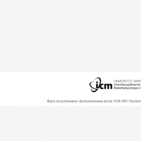
Baza utrzymywana i dystrybuowana przez
ICM UW
| System