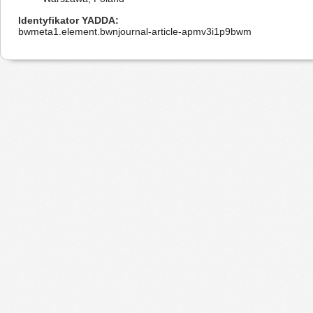
Identyfikator YADDA
bwmeta1.element.bwnjournal-article-apmv3i1p9bwm