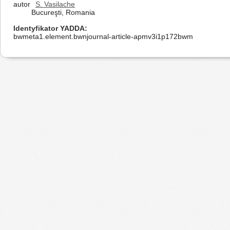
autor
S. Vasilache
Bucureşti, Romania
Identyfikator YADDA
bwmeta1.element.bwnjournal-article-apmv3i1p172bwm