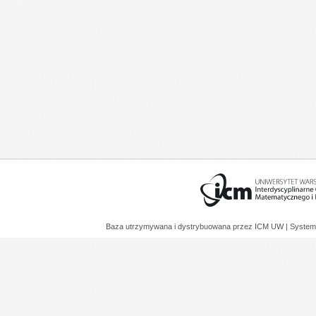
Baza utrzymywana i dystrybuowana przez
ICM UW
| System