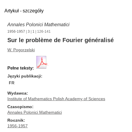
Artykuł - szczegóły
Annales Polonici Mathematici
1956-1957
|
3
|
1
| 126-141
Sur le problème de Fourier généralisé
W. Pogorzelski
Pełne teksty:
Języki publikacji
FR
Wydawca
Institute of Mathematics Polish Academy of Sciences
Czasopismo
Annales Polonici Mathematici
Rocznik
1956-1957