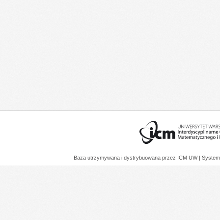
Baza utrzymywana i dystrybuowana przez
ICM UW
| System