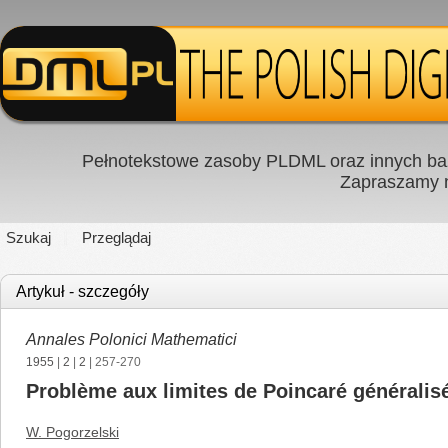
Pełnotekstowe zasoby PLDML oraz innych baz
Zapraszamy
Szukaj
Przeglądaj
Artykuł - szczegóły
Annales Polonici Mathematici
1955
|
2
|
2
| 257-270
Problème aux limites de Poincaré généralis
W. Pogorzelski