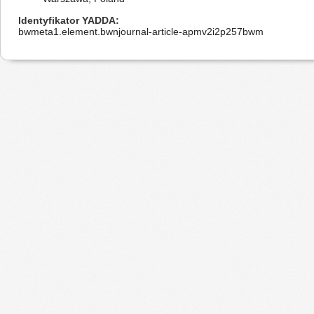
Identyfikator YADDA
bwmeta1.element.bwnjournal-article-apmv2i2p257bwm