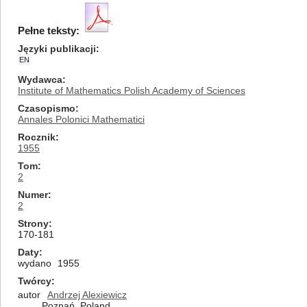
Pełne teksty:
Języki publikacji
EN
Wydawca
Institute of Mathematics Polish Academy of Sciences
Czasopismo
Annales Polonici Mathematici
Rocznik
1955
Tom
2
Numer
2
Strony
170-181
Daty
wydano
1955
Twórcy
autor
Andrzej Alexiewicz
Poznań, Poland