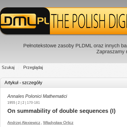
Pełnotekstowe zasoby PLDML oraz innych baz
Zapraszamy
Szukaj
Przeglądaj
Artykuł - szczegóły
Annales Polonici Mathematici
1955
|
2
|
2
| 170-181
On summability of double sequences (I)
Andrzej Alexiewicz
,
Władysław Orlicz