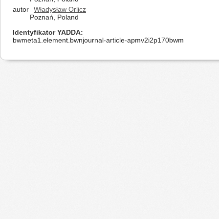
autor
Władysław Orlicz
Poznań, Poland
Identyfikator YADDA
bwmeta1.element.bwnjournal-article-apmv2i2p170bwm