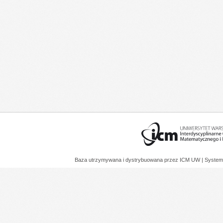
Baza utrzymywana i dystrybuowana przez
ICM UW
| System