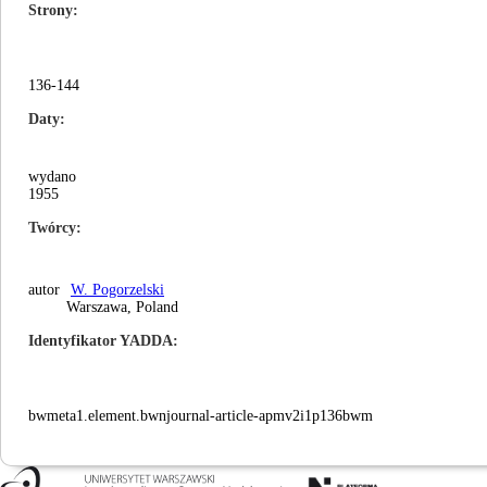
Strony
136-144
Daty
wydano
1955
Twórcy
autor
W. Pogorzelski
Warszawa, Poland
Identyfikator YADDA
bwmeta1.element.bwnjournal-article-apmv2i1p136bwm