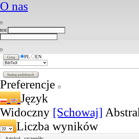
O nas
test
PL
EN
Preferencje
Język
Widoczny
[Schowaj]
Abstra
Liczba wyników
Artykuł - szczegóły