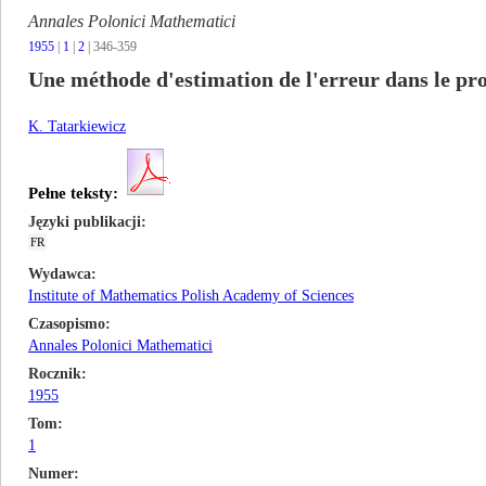
Annales Polonici Mathematici
1955
|
1
|
2
| 346-359
Une méthode d'estimation de l'erreur dans le pr
K. Tatarkiewicz
Pełne teksty:
Języki publikacji
FR
Wydawca
Institute of Mathematics Polish Academy of Sciences
Czasopismo
Annales Polonici Mathematici
Rocznik
1955
Tom
1
Numer