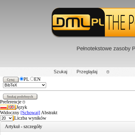
Pełnotekstowe zasoby P
PL
|
EN
Szukaj
Przeglądaj
PL
EN
Preferencje
Język
Widoczny
[Schowaj]
Abstrakt
Liczba wyników
Artykuł - szczegóły