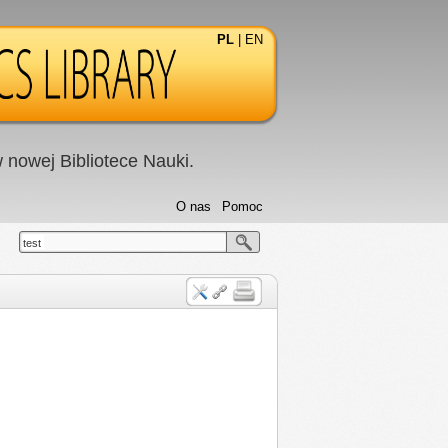
PL
|
EN
nowej Bibliotece Nauki.
O nas
Pomoc
test