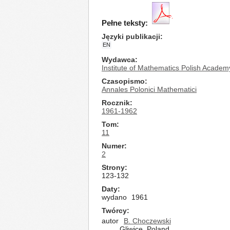
Pełne teksty:
Języki publikacji
EN
Wydawca
Institute of Mathematics Polish Academ
Czasopismo
Annales Polonici Mathematici
Rocznik
1961-1962
Tom
11
Numer
2
Strony
123-132
Daty
wydano
1961
Twórcy
autor
B. Choczewski
Gliwice, Poland