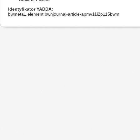
Identyfikator YADDA
bwmeta1.element.bwnjournal-article-apmv11i2p115bwm