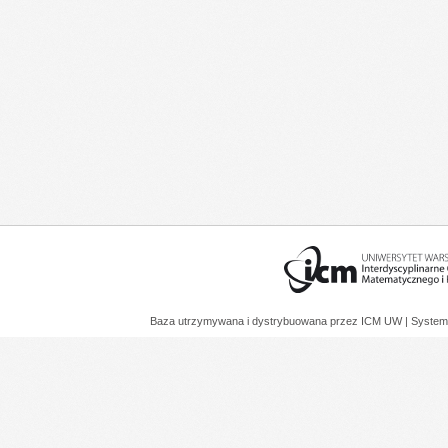
Baza utrzymywana i dystrybuowana przez
ICM UW
| System