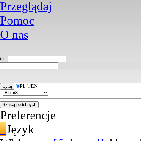
Przeglądaj
Pomoc
O nas
test
PL
EN
Preferencje
Język