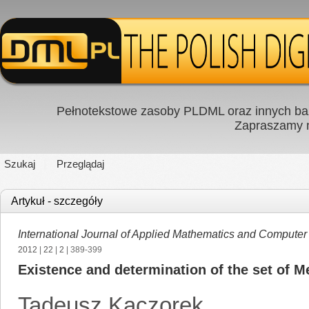
Pełnotekstowe zasoby PLDML oraz innych baz
Zapraszamy
Szukaj
Przeglądaj
Artykuł - szczegóły
International Journal of Applied Mathematics and Computer
2012
|
22
|
2
| 389-399
Existence and determination of the set of M
Tadeusz Kaczorek