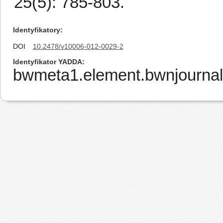
25(5): 785-803.
Identyfikatory
DOI
10.2478/v10006-012-0029-2
Identyfikator YADDA
bwmeta1.element.bwnjourna