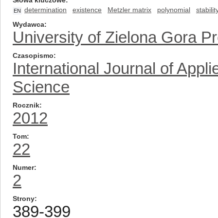
Słowa kluczowe
determination
existence
Metzler matrix
polynomial
stabilit
EN
Wydawca
University of Zielona Gora P
Czasopismo
International Journal of App
Science
Rocznik
2012
Tom
22
Numer
2
Strony
389-399