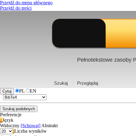
Przejdź do menu głównego
Przejdź do treści
Pełnotekstowe zasoby P
PL
|
EN
Szukaj
Przeglądaj
PL
EN
Preferencje
Język
Widoczny
[Schowaj]
Abstrakt
Liczba wyników