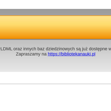
LDML oraz innych baz dziedzinowych są już dostępne w 
Zapraszamy na
https://bibliotekanauki.pl