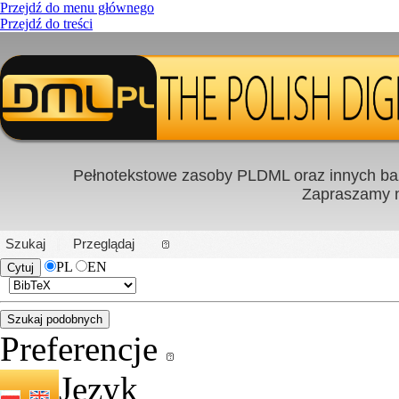
Przejdź do menu głównego
Przejdź do treści
Pełnotekstowe zasoby PLDML oraz innych baz
Zapraszamy
PL
|
EN
Szukaj
Przeglądaj
PL
EN
Preferencje
Język