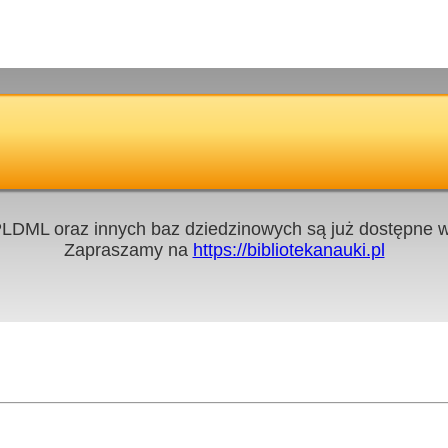
LDML oraz innych baz dziedzinowych są już dostępne w 
Zapraszamy na
https://bibliotekanauki.pl