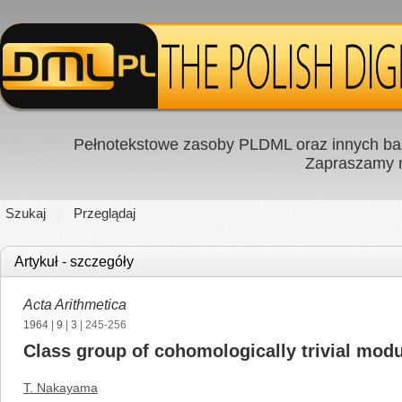
Pełnotekstowe zasoby PLDML oraz innych baz
Zapraszamy
Szukaj
Przeglądaj
Artykuł - szczegóły
Acta Arithmetica
1964
|
9
|
3
| 245-256
Class group of cohomologically trivial mod
T. Nakayama