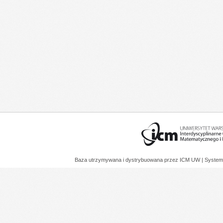
Baza utrzymywana i dystrybuowana przez
ICM UW
| System