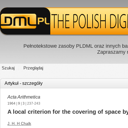
Pełnotekstowe zasoby PLDML oraz innych baz
Zapraszamy
Szukaj
Przeglądaj
Artykuł - szczegóły
Acta Arithmetica
1964
|
9
|
3
| 237-243
A local criterion for the covering of space 
J. H. H Chalk