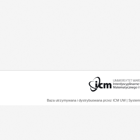
Baza utrzymywana i dystrybuowana przez
ICM UW
| System