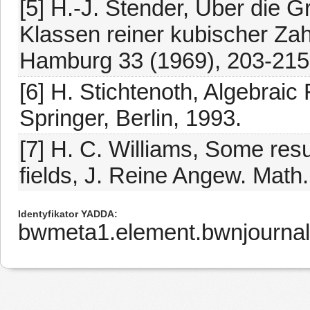
[5] H.-J. Stender, Über die G
Klassen reiner kubischer Zah
Hamburg 33 (1969), 203-215
[6] H. Stichtenoth, Algebraic
Springer, Berlin, 1993.
[7] H. C. Williams, Some resu
fields, J. Reine Angew. Math
Identyfikator YADDA
bwmeta1.element.bwnjourna