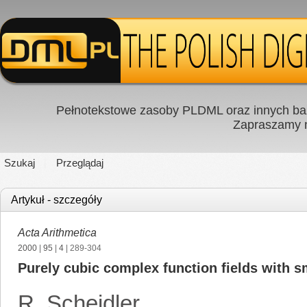
Pełnotekstowe zasoby PLDML oraz innych baz
Zapraszamy
Szukaj
Przeglądaj
Artykuł - szczegóły
Acta Arithmetica
2000
|
95
|
4
| 289-304
Purely cubic complex function fields with s
R. Scheidler