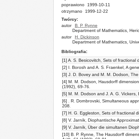
poprawiono
1999-10-11
otrzymano
1999-12-22
Twórcy
autor
B. P. Rynne
Department of Mathematics, Herio
autor
H. Dickinson
Department of Mathematics, Unive
Bibliografia
[1] A. S. Besicovitch, Sets of fraction
[2] I. Borosh and A. S. Fraenkel, A gen
[3] J. D. Bovey and M. M. Dodson, The 
[4] M. M. Dodson, Hausdorff dimension
(1992), 69-76.
[5] M. M. Dodson and J. A. G. Vickers,
[6] . R. Dombrovski, Simultaneous app
208.
[7] H. G. Eggleston, Sets of fractiona
[8] V. Jarník, Diophantische Approxim
[9] V. Jarník, Über die simultanen Dio
[10] B. P. Rynne, The Hausdorff dimensi