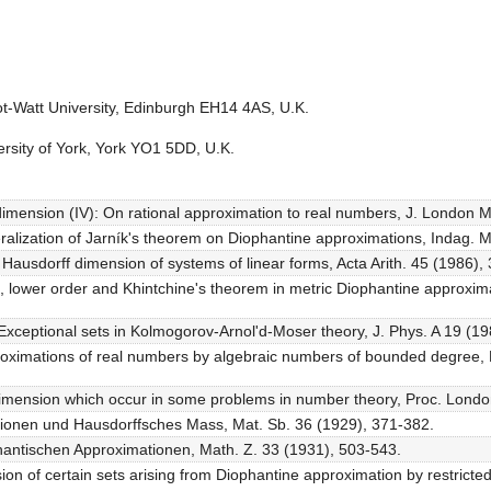
t-Watt University, Edinburgh EH14 4AS, U.K.
rsity of York, York YO1 5DD, U.K.
al dimension (IV): On rational approximation to real numbers, J. London 
eralization of Jarník's theorem on Diophantine approximations, Indag. 
Hausdorff dimension of systems of linear forms, Acta Arith. 45 (1986),
, lower order and Khintchine's theorem in metric Diophantine approxim
 Exceptional sets in Kolmogorov-Arnol'd-Moser theory, J. Phys. A 19 (1
roximations of real numbers by algebraic numbers of bounded degree,
l dimension which occur in some problems in number theory, Proc. Lond
ationen und Hausdorffsches Mass, Mat. Sb. 36 (1929), 371-382.
phantischen Approximationen, Math. Z. 33 (1931), 503-543.
on of certain sets arising from Diophantine approximation by restricte