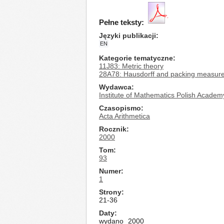
Pełne teksty:
Języki publikacji
EN
Kategorie tematyczne
11J83: Metric theory
28A78: Hausdorff and packing measur
Wydawca
Institute of Mathematics Polish Academ
Czasopismo
Acta Arithmetica
Rocznik
2000
Tom
93
Numer
1
Strony
21-36
Daty
wydano
2000