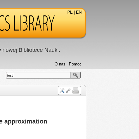
PL
|
EN
nowej Bibliotece Nauki.
O nas
Pomoc
test
ne approximation