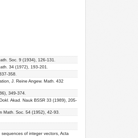
Math. Soc. 9 (1934), 126-131.
Math. 34 (1972), 193-201.
 337-358.
ation, J. Reine Angew. Math. 432
986), 349-374.
 Dokl. Akad. Nauk BSSR 33 (1989), 205-
on Math. Soc. 54 (1952), 42-93.
d sequences of integer vectors, Acta