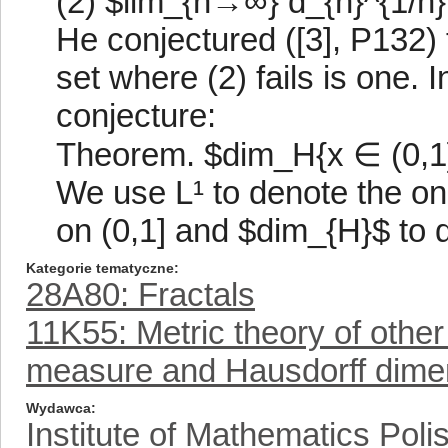
(2) $lim_{n→∞} d_{n}^{1/n}
He conjectured ([3], P132) 
set where (2) fails is one. 
conjecture:
Theorem. $dim_H{x ∈ (0,1]: 
We use L¹ to denote the 
on (0,1] and $dim_{H}$ to 
Kategorie tematyczne
28A80: Fractals
11K55: Metric theory of othe
measure and Hausdorff dime
Wydawca
Institute of Mathematics Pol