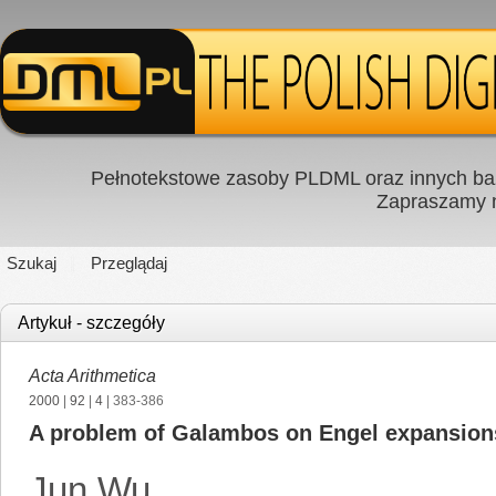
Pełnotekstowe zasoby PLDML oraz innych baz
Zapraszamy
Szukaj
Przeglądaj
Artykuł - szczegóły
Acta Arithmetica
2000
|
92
|
4
| 383-386
A problem of Galambos on Engel expansion
Jun Wu