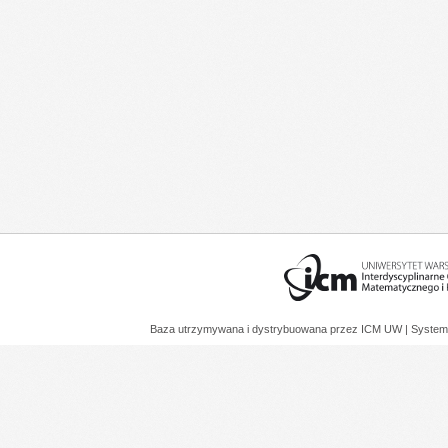
Baza utrzymywana i dystrybuowana przez
ICM UW
| System