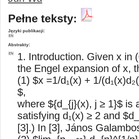
Pełne teksty:
Języki publikacji
EN
Abstrakty
1. Introduction. Given x in (0
EN
the Engel expansion of x, th
(1) $x =1/d₁(x) + 1/(d₁(x)d₂(x
$,
where ${d_{j}(x), j ≥ 1}$ is
satisfying d₁(x) ≥ 2 and $d_{
[3].) In [3], János Galambos