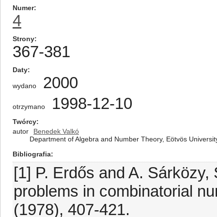
Numer
4
Strony
367-381
Daty
2000
wydano
1998-12-10
otrzymano
Twórcy
autor
Benedek Valkó
Department of Algebra and Number Theory, Eötvös Universit
Bibliografia
[1] P. Erdős and A. Sárközy
problems in combinatorial n
(1978), 407-421.