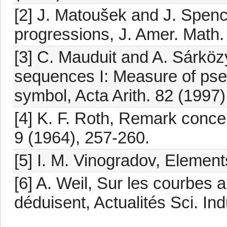
[2] J. Matoušek and J. Spenc
progressions, J. Amer. Math.
[3] C. Mauduit and A. Sárköz
sequences I: Measure of ps
symbol, Acta Arith. 82 (1997)
[4] K. F. Roth, Remark conce
9 (1964), 257-260.
[5] I. M. Vinogradov, Elemen
[6] A. Weil, Sur les courbes a
déduisent, Actualités Sci. In