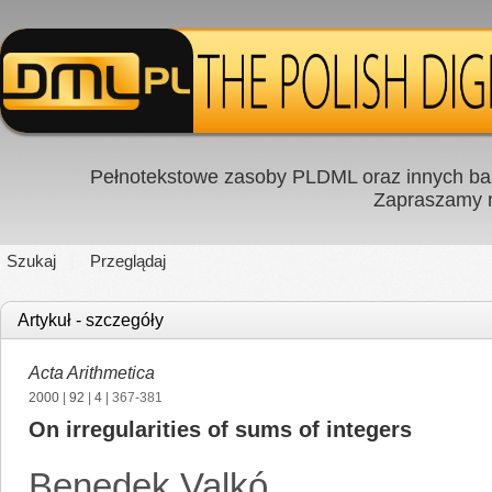
Pełnotekstowe zasoby PLDML oraz innych baz
Zapraszamy
Szukaj
Przeglądaj
Artykuł - szczegóły
Acta Arithmetica
2000
|
92
|
4
| 367-381
On irregularities of sums of integers
Benedek Valkó