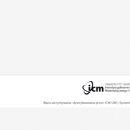
Baza utrzymywana i dystrybuowana przez
ICM UW
| System