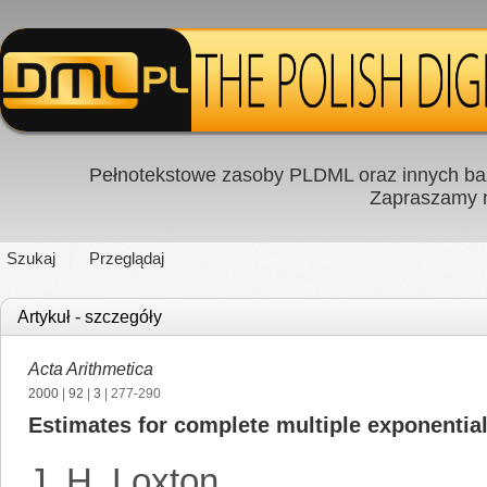
Pełnotekstowe zasoby PLDML oraz innych baz
Zapraszamy
Szukaj
Przeglądaj
Artykuł - szczegóły
Acta Arithmetica
2000
|
92
|
3
| 277-290
Estimates for complete multiple exponentia
J. H. Loxton