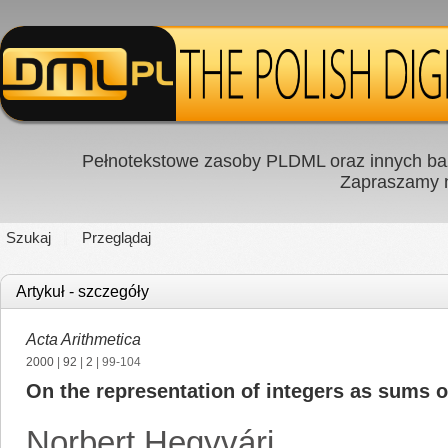
Pełnotekstowe zasoby PLDML oraz innych baz
Zapraszamy
Szukaj
Przeglądaj
Artykuł - szczegóły
Acta Arithmetica
2000
|
92
|
2
| 99-104
On the representation of integers as sums of
Norbert Hegyvári