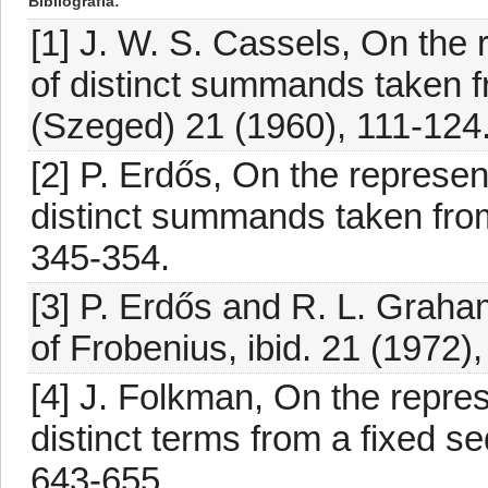
Bibliografia
[1] J. W. S. Cassels, On the 
of distinct summands taken fr
(Szeged) 21 (1960), 111-124
[2] P. Erdős, On the represen
distinct summands taken from 
345-354.
[3] P. Erdős and R. L. Graha
of Frobenius, ibid. 21 (1972)
[4] J. Folkman, On the repres
distinct terms from a fixed 
643-655.