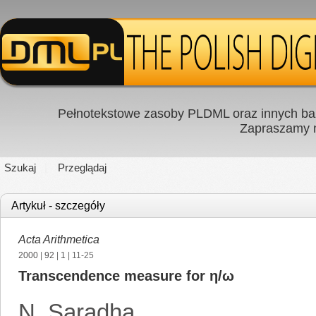
Pełnotekstowe zasoby PLDML oraz innych baz
Zapraszamy
Szukaj
Przeglądaj
Artykuł - szczegóły
Acta Arithmetica
2000
|
92
|
1
| 11-25
Transcendence measure for η/ω
N. Saradha