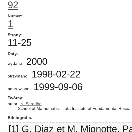
92
Numer
1
Strony
11-25
Daty
2000
wydano
1998-02-22
otrzymano
1999-09-06
poprawiono
Twórcy
autor
N. Saradha
School of Mathematics, Tata Institute of Fundamental Rese
Bibliografia
[1] G. Diaz et M. Mignotte, 