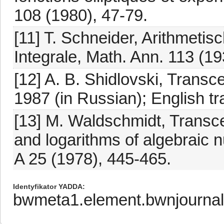
108 (1980), 47-79.
[11] T. Schneider, Arithmetis
Integrale, Math. Ann. 113 (19
[12] A. B. Shidlovski, Tran
1987 (in Russian); English tra
[13] M. Waldschmidt, Transc
and logarithms of algebraic n
A 25 (1978), 445-465.
Identyfikator YADDA
bwmeta1.element.bwnjournal