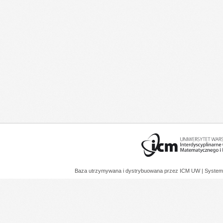
Baza utrzymywana i dystrybuowana przez
ICM UW
| System