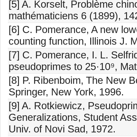
[5] A. Korselt, Problème chin
mathématiciens 6 (1899), 14
[6] C. Pomerance, A new low
counting function, Illinois J. 
[7] C. Pomerance, I. L. Selfr
pseudoprimes to 25·10⁹, Mat
[8] P. Ribenboim, The New 
Springer, New York, 1996.
[9] A. Rotkiewicz, Pseudopr
Generalizations, Student Ass
Univ. of Novi Sad, 1972.