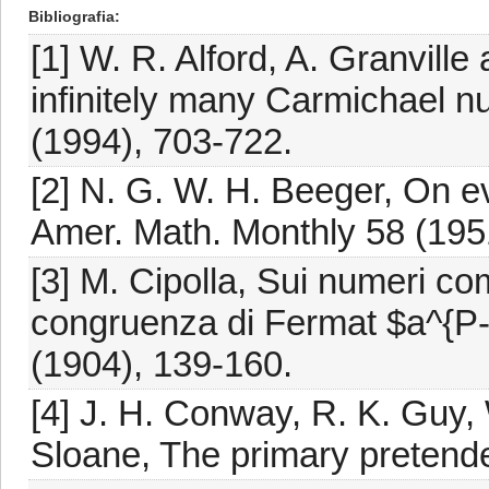
Bibliografia
[1] W. R. Alford, A. Granvil
infinitely many Carmichael n
(1994), 703-722.
[2] N. G. W. H. Beeger, On 
Amer. Math. Monthly 58 (195
[3] M. Cipolla, Sui numeri com
congruenza di Fermat $a^{P-1
(1904), 139-160.
[4] J. H. Conway, R. K. Guy,
Sloane, The primary pretende