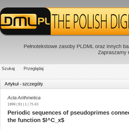
Pełnotekstowe zasoby PLDML oraz innych baz
Zapraszamy
Szukaj
Przeglądaj
Artykuł - szczegóły
Acta Arithmetica
1999
|
91
|
1
| 75-83
Periodic sequences of pseudoprimes connec
the function $l^C_x$