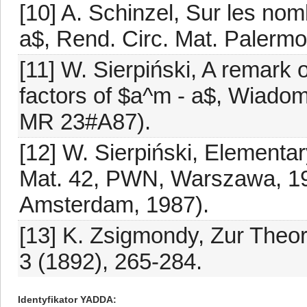
[10] A. Schinzel, Sur les no
a$, Rend. Circ. Mat. Palermo 
[11] W. Sierpiński, A remar
factors of $a^m - a$, Wiadom.
MR 23#A87).
[12] W. Sierpiński, Element
Mat. 42, PWN, Warszawa, 196
Amsterdam, 1987).
[13] K. Zsigmondy, Zur Theor
3 (1892), 265-284.
Identyfikator YADDA