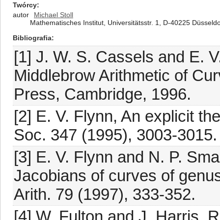
Twórcy
autor
Michael Stoll
Mathematisches Institut, Universitätsstr. 1, D-40225 Düssel
Bibliografia
[1] J. W. S. Cassels and E. 
Middlebrow Arithmetic of Cu
Press, Cambridge, 1996.
[2] E. V. Flynn, An explicit t
Soc. 347 (1995), 3003-3015.
[3] E. V. Flynn and N. P. Sma
Jacobians of curves of genus 
Arith. 79 (1997), 333-352.
[4] W. Fulton and J. Harris, 