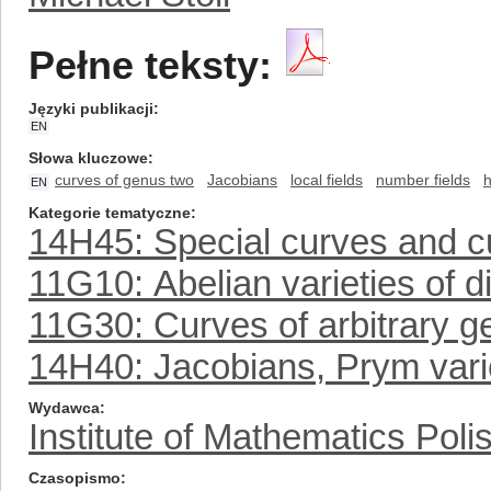
Pełne teksty:
Języki publikacji
EN
Słowa kluczowe
curves of genus two
Jacobians
local fields
number fields
h
EN
Kategorie tematyczne
14H45: Special curves and c
11G10: Abelian varieties of 
11G30: Curves of arbitrary ge
14H40: Jacobians, Prym vari
Wydawca
Institute of Mathematics Pol
Czasopismo