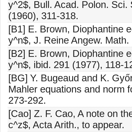
y^2$, Bull. Acad. Polon. Sci.
(1960), 311-318.
[B1] E. Brown, Diophantine e
y^n$, J. Reine Angew. Math.
[B2] E. Brown, Diophantine e
y^n$, ibid. 291 (1977), 118-1
[BG] Y. Bugeaud and K. Győry
Mahler equations and norm fo
273-292.
[Cao] Z. F. Cao, A note on t
c^z$, Acta Arith., to appear.