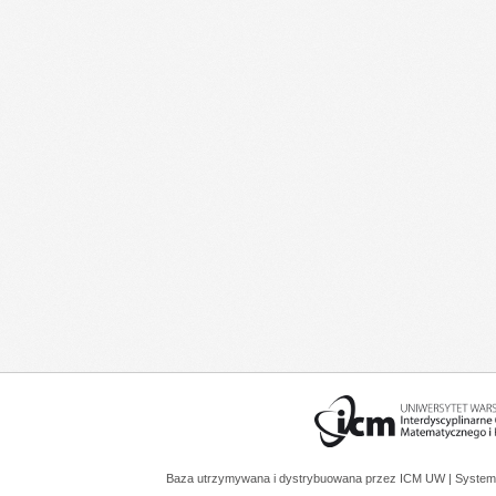
Baza utrzymywana i dystrybuowana przez
ICM UW
| System