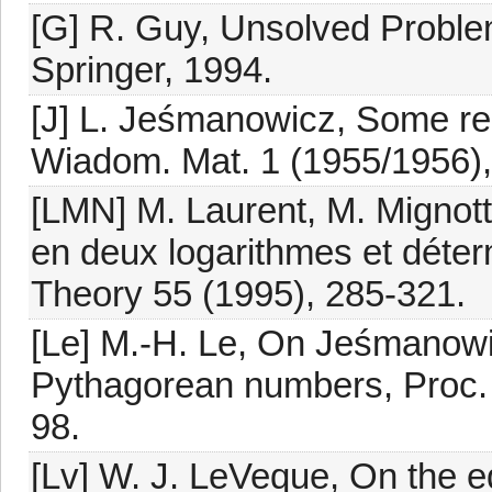
[G] R. Guy, Unsolved Proble
Springer, 1994.
[J] L. Jeśmanowicz, Some r
Wiadom. Mat. 1 (1955/1956), 
[LMN] M. Laurent, M. Mignott
en deux logarithmes et déter
Theory 55 (1995), 285-321.
[Le] M.-H. Le, On Jeśmanowi
Pythagorean numbers, Proc. 
98.
[Lv] W. J. LeVeque, On the e