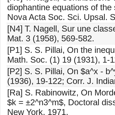
diophantine equations of th
Nova Acta Soc. Sci. Upsal. Se
[N4] T. Nagell, Sur une class
Mat. 3 (1958), 569-582.
[P1] S. S. Pillai, On the inequ
Math. Soc. (1) 19 (1931), 1-1
[P2] S. S. Pillai, On $a^x - b
(1936), 19-122; Corr. J. Indi
[Ra] S. Rabinowitz, On Morde
$k = ±2^n3^m$, Doctoral disse
New York, 1971.