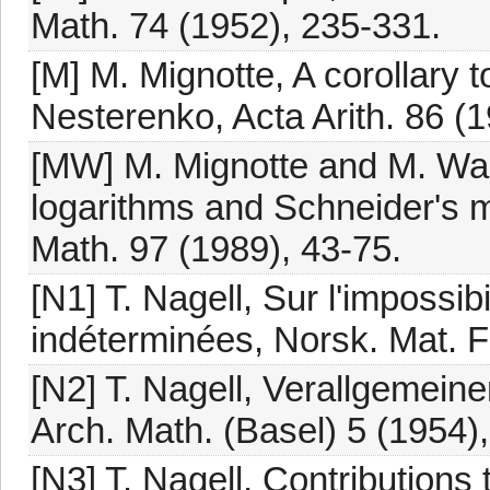
Math. 74 (1952), 235-331.
[M] M. Mignotte, A corollary 
Nesterenko, Acta Arith. 86 (
[MW] M. Mignotte and M. Wal
logarithms and Schneider's m
Math. 97 (1989), 43-75.
[N1] T. Nagell, Sur l'impossi
indéterminées, Norsk. Mat. F
[N2] T. Nagell, Verallgemei
Arch. Math. (Basel) 5 (1954)
[N3] T. Nagell, Contributions 