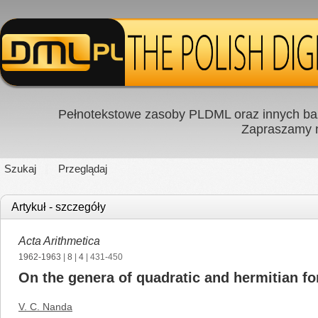
Pełnotekstowe zasoby PLDML oraz innych baz
Zapraszamy
Szukaj
Przeglądaj
Artykuł - szczegóły
Acta Arithmetica
1962-1963
|
8
|
4
| 431-450
On the genera of quadratic and hermitian fo
V. C. Nanda