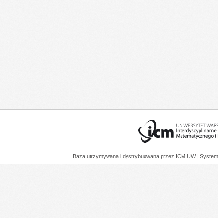
Baza utrzymywana i dystrybuowana przez
ICM UW
| System