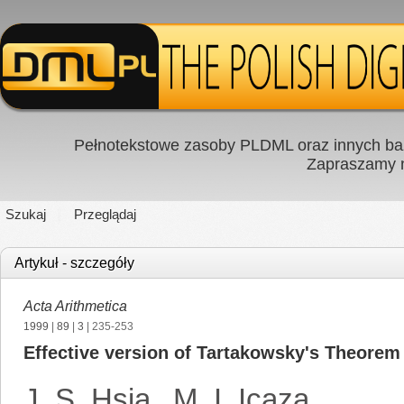
Pełnotekstowe zasoby PLDML oraz innych baz
Zapraszamy
Szukaj
Przeglądaj
Artykuł - szczegóły
Acta Arithmetica
1999
|
89
|
3
| 235-253
Effective version of Tartakowsky's Theorem
J. S. Hsia
,
M. I. Icaza