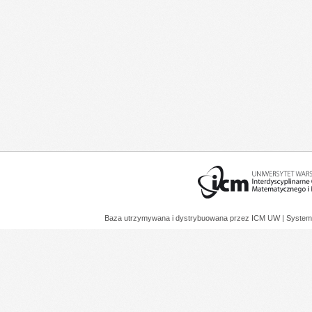
Baza utrzymywana i dystrybuowana przez
ICM UW
| System