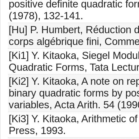
positive definite quadratic f
(1978), 132-141.
[Hu] P. Humbert, Réduction 
corps algébrique fini, Comme
[Ki1] Y. Kitaoka, Siegel Mod
Quadratic Forms, Tata Lectur
[Ki2] Y. Kitaoka, A note on re
binary quadratic forms by posi
variables, Acta Arith. 54 (19
[Ki3] Y. Kitaoka, Arithmetic
Press, 1993.