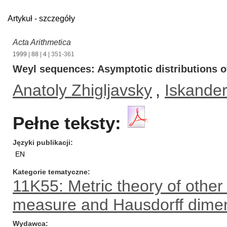
Artykuł - szczegóły
Acta Arithmetica
1999
|
88
|
4
| 351-361
Weyl sequences: Asymptotic distributions of
Anatoly Zhigljavsky
,
Iskander
Pełne teksty:
Języki publikacji
EN
Kategorie tematyczne
11K55: Metric theory of othe
measure and Hausdorff dime
Wydawca